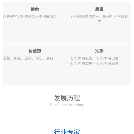
使命
愿景
以先进的诊断技术为人类健康服务
开拓诊断技术产业、振兴祖国生命科
学
价值观
准则
凝聚、创新、诚信、求实、进取
一切行为有标准 一切行为有记录
一切行为有监控 一切行为可追溯
发展历程
Development History
行业专家