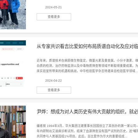
2024-
查看
再获认可
2024年5月
幕。CISI
高的国际化专
2024-
查看