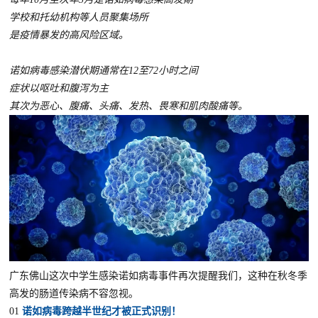
学校和托幼机构等人员聚集场所
是疫情暴发的高风险区域。
诺如病毒感染潜伏期通常在12至72小时之间
症状以呕吐和腹泻为主
其次为恶心、腹痛、头痛、发热、畏寒和肌肉酸痛等。
广东佛山这次中学生感染诺如病毒事件再次提醒我们，这种在秋冬季
高发的肠道传染病不容忽视。
01
诺如病毒跨越半世纪才被正式识别！