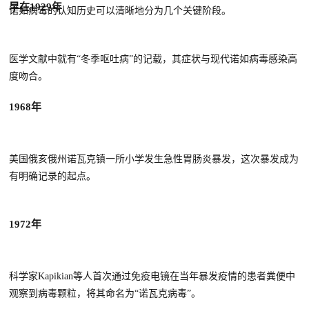
早在1929年
诺如病毒的认知历史可以清晰地分为几个关键阶段。
医学文献中就有“冬季呕吐病”的记载，其症状与现代诺如病毒感染高
度吻合。
1968年
美国俄亥俄州诺瓦克镇一所小学发生急性胃肠炎暴发，这次暴发成为
有明确记录的起点。
1972年
科学家Kapikian等人首次通过免疫电镜在当年暴发疫情的患者粪便中
观察到病毒颗粒，将其命名为“诺瓦克病毒”。