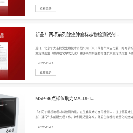
近日，由华大
检测系统获得
2022-11-2
查看更多
新品！水
近日，华大吉
医疗器械注册
2022-11-2
查看更多