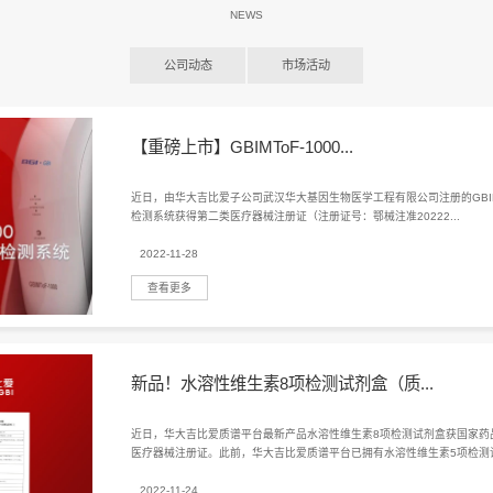
置:
首页
新闻中心
公司
【重磅上市】