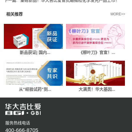
下一篇:
重磅新品！华大吉比爱管式磁微粒化学发光产品上市！
相关推荐
MORE>>
新品获证| 国内...
《柳叶刀》官宣！...
从"经验试药"到...
大满贯！华大基因...
服务热线电话
400-666-8705